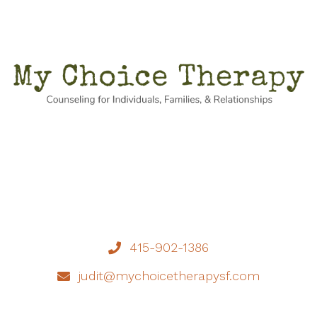
415-902-1386
judit@mychoicetherapysf.com